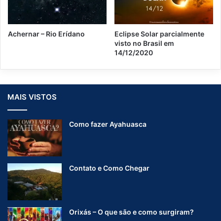
i
s
Achernar – Rio Erídano
Eclipse Solar parcialmente
visto no Brasil em
14/12/2020
MAIS VISTOS
Como fazer Ayahuasca
Contato e Como Chegar
Orixás – O que são e como surgiram?