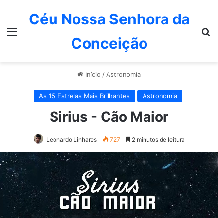
Céu Nossa Senhora da
Menu
P
Conceição
Início
/
Astronomia
As 15 Estrelas Mais Brilhantes
Astronomia
Sirius - Cão Maior
Leonardo Linhares
727
2 minutos de leitura