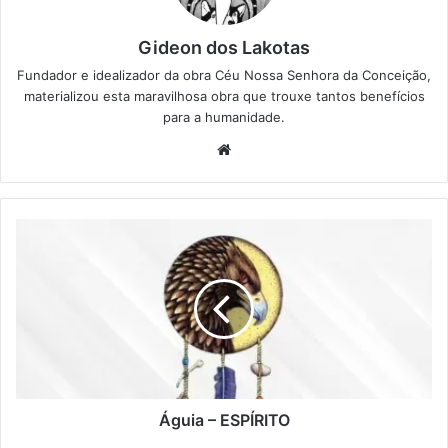
Gideon dos Lakotas
Fundador e idealizador da obra Céu Nossa Senhora da Conceição,
materializou esta maravilhosa obra que trouxe tantos benefícios
para a humanidade.
We
bsi
te
Á
g
u
i
a
–
E
S
P
Í
Águia – ESPÍRITO
R