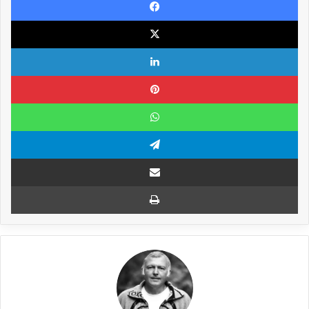
X
Linkedin
Pinterest
WhatsApp
Telegram
Compartilhar via e-mail
Imprimir