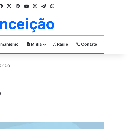
Facebook
X
Pinterest
YouTube
Instagram
Telegram
WhatsApp
nceição
manismo
Mídia
Rádio
Contato
DAÇÃO
O