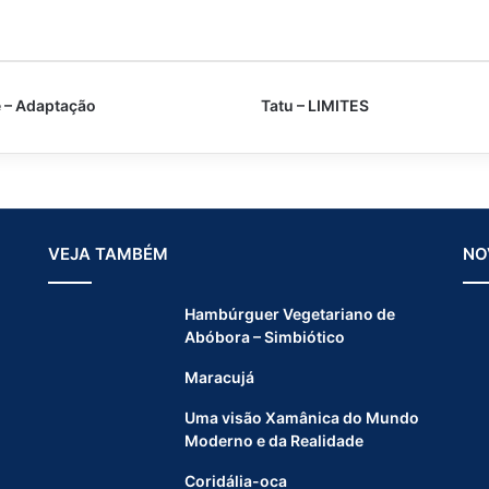
e
s
t
á
o
 – Adaptação
Tatu – LIMITES
S
o
l
?
VEJA TAMBÉM
NO
Hambúrguer Vegetariano de
Abóbora – Simbiótico
Maracujá
Uma visão Xamânica do Mundo
Moderno e da Realidade
Coridália-oca