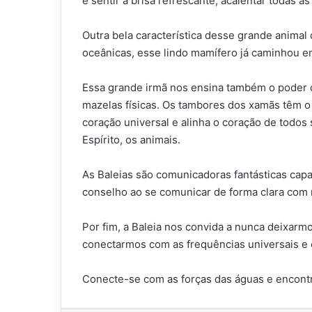
e sentir a brisa refrescante, acalentar todas a
Outra bela característica desse grande anima
oceânicas, esse lindo mamífero já caminhou 
Essa grande irmã nos ensina também o poder do
mazelas físicas. Os tambores dos xamãs têm o
coração universal e alinha o coração de todos
Espírito, os animais.
As Baleias são comunicadoras fantásticas cap
conselho ao se comunicar de forma clara com
Por fim, a Baleia nos convida a nunca deixarm
conectarmos com as frequências universais e 
Conecte-se com as forças das águas e encont