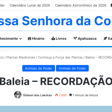
der
Calendário Lunar de 2026
Calendário Astronômico de 2026
ssa Senhora da Co
hecimento
Hinário
Livros
Ayahuasca
Xa
cio
/
Plantas Medicinais
/
Conheça a Força das Plantas
/
Baleia – RECOR
Animais de Poder
Animais de Poder
Baleia – RECORDAÇÃ
Gideon dos Lakotas
2.668
1 minuto de leitura