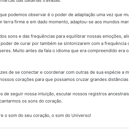
s marcas das batalhas travadas.
l que podemos observar é o poder de adaptação uma vez que mu
em terra firme e em dado momento, adaptou-se aos mundos marí
s sons e das frequências para equilibrar nossas emoções, alin
 poder de curar por também se sintonizarem com a frequência d
 seres. Muito antes da fala o idioma que era compreendido era 
azes de se conectar e coordenar com outras de sua espécie a m
 nossos corações para que possamos cruzar grandes distância
os de seguir nossa intuição, escutar nossos registros ancestra
cantarmos os sons do coração.
re o som do seu coração, o som do Universo!