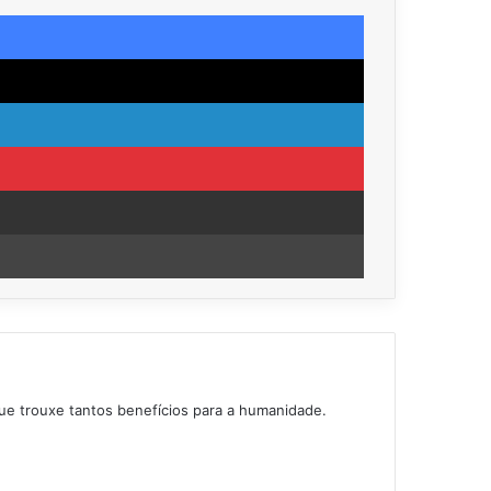
Facebook
X
Linkedin
Pinterest
Compartilhar via e-mail
Imprimir
ue trouxe tantos benefícios para a humanidade.