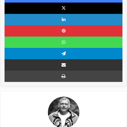
X
Linkedin
Pinterest
WhatsApp
Telegram
Compartilhar via e-mail
Imprimir