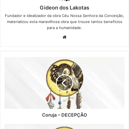
Gideon dos Lakotas
Fundador e idealizador da obra Céu Nossa Senhora da Conceição,
materializou esta maravilhosa obra que trouxe tantos benefícios
para a humanidade.
We
bsi
te
C
o
r
u
j
a
–
D
E
C
Coruja – DECEPÇÃO
E
P
D