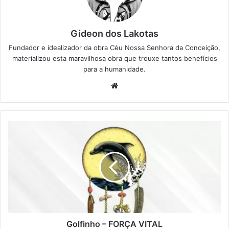
Gideon dos Lakotas
Fundador e idealizador da obra Céu Nossa Senhora da Conceição,
materializou esta maravilhosa obra que trouxe tantos benefícios
para a humanidade.
We
bsi
te
G
o
l
f
i
n
h
o
–
F
Golfinho – FORÇA VITAL