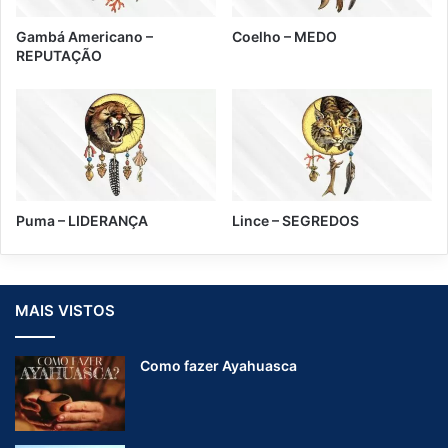
n
s
Gambá Americano –
Coelho – MEDO
c
REPUTAÇÃO
i
ê
n
c
i
a
Puma – LIDERANÇA
Lince – SEGREDOS
MAIS VISTOS
Como fazer Ayahuasca