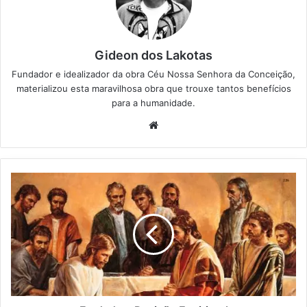
Gideon dos Lakotas
Fundador e idealizador da obra Céu Nossa Senhora da Conceição,
materializou esta maravilhosa obra que trouxe tantos benefícios
para a humanidade.
We
bsi
te
F
a
r
d
a
d
o
e
P