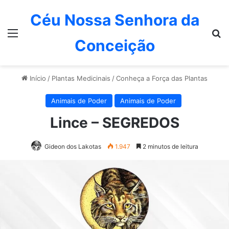
Céu Nossa Senhora da
Menu
P
Conceição
Início
/
Plantas Medicinais
/
Conheça a Força das Plantas
Animais de Poder
Animais de Poder
Lince – SEGREDOS
Gideon dos Lakotas
1.947
2 minutos de leitura