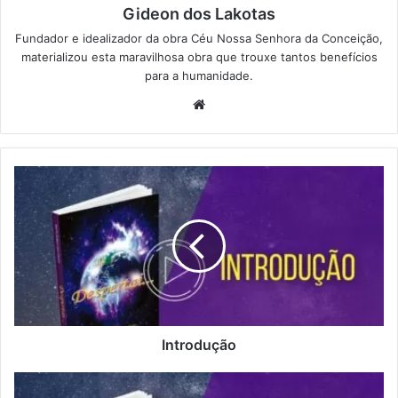
Gideon dos Lakotas
Fundador e idealizador da obra Céu Nossa Senhora da Conceição,
materializou esta maravilhosa obra que trouxe tantos benefícios
para a humanidade.
We
bsi
te
I
n
t
r
o
d
u
ç
ã
o
Introdução
A