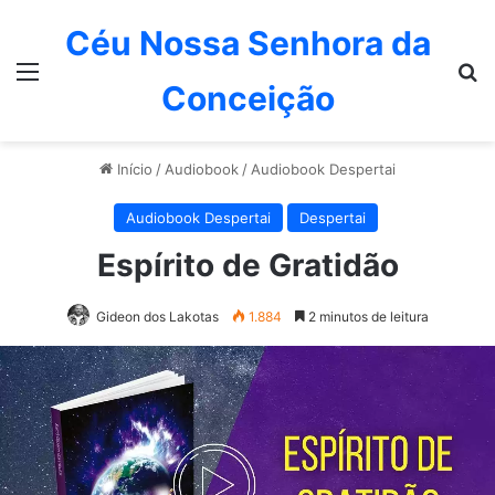
Céu Nossa Senhora da
Menu
P
Conceição
Início
/
Audiobook
/
Audiobook Despertai
Audiobook Despertai
Despertai
Espírito de Gratidão
Gideon dos Lakotas
1.884
2 minutos de leitura