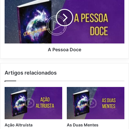
P
e
s
s
o
a
D
o
c
A Pessoa Doce
e
Artigos relacionados
Ação Altruísta
As Duas Mentes