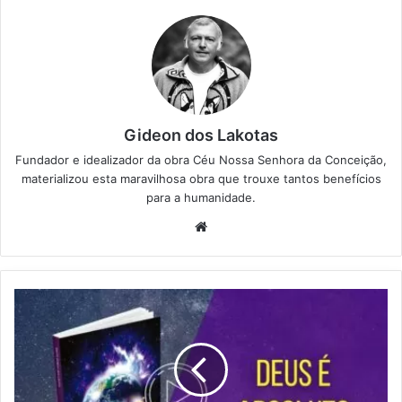
Gideon dos Lakotas
Fundador e idealizador da obra Céu Nossa Senhora da Conceição,
materializou esta maravilhosa obra que trouxe tantos benefícios
para a humanidade.
We
bsi
te
D
E
U
S
é
A