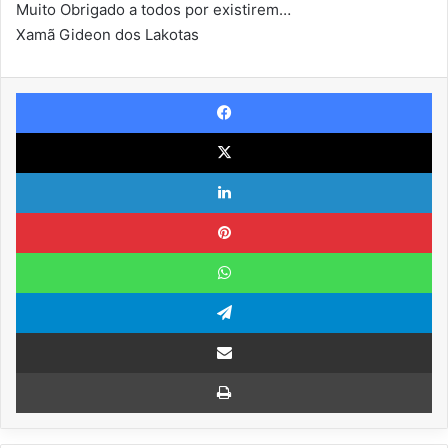
Muito Obrigado a todos por existirem…
Xamã Gideon dos Lakotas
Facebook
X
Linkedin
Pinterest
WhatsApp
Telegram
Compartilhar via e-mail
Imprimir