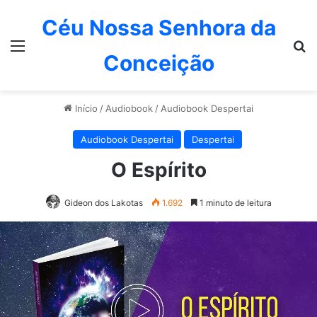
Céu Nossa Senhora da
Menu
P
Conceição
Início
/
Audiobook
/
Audiobook Despertai
Audiobook Despertai
Despertai
O Espírito
Gideon dos Lakotas
1.692
1 minuto de leitura