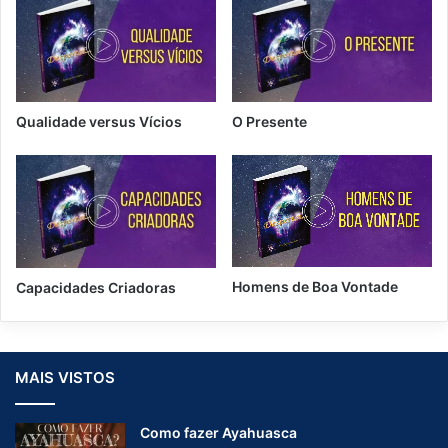
d
e
Qualidade versus Vícios
O Presente
Homens de Boa Vontade
Capacidades Criadoras
MAIS VISTOS
Como fazer Ayahuasca