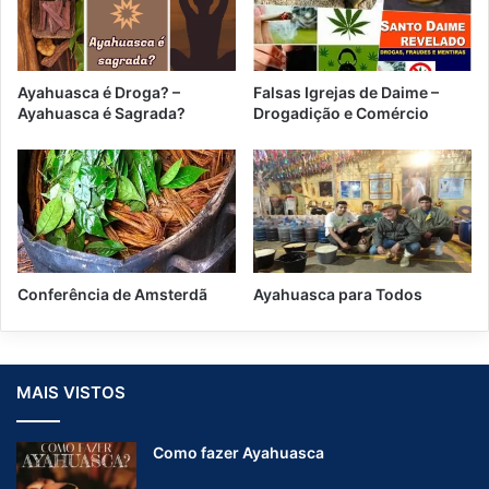
r
d
ã
Ayahuasca é Droga? –
Falsas Igrejas de Daime –
Ayahuasca é Sagrada?
Drogadição e Comércio
Conferência de Amsterdã
Ayahuasca para Todos
MAIS VISTOS
Como fazer Ayahuasca