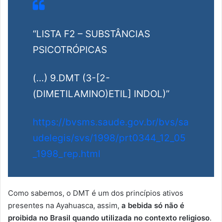
“LISTA F2 – SUBSTÂNCIAS
PSICOTRÓPICAS
(…) 9.DMT (3-[2-
(DIMETILAMINO)ETIL] INDOL)”
https://bvsms.saude.gov.br/bvs/sa
udelegis/svs/1998/prt0344_12_05
_1998_rep.html
Como sabemos, o DMT é um dos princípios ativos
presentes na Ayahuasca, assim,
a bebida só não é
proibida no Brasil quando utilizada no contexto religioso
.