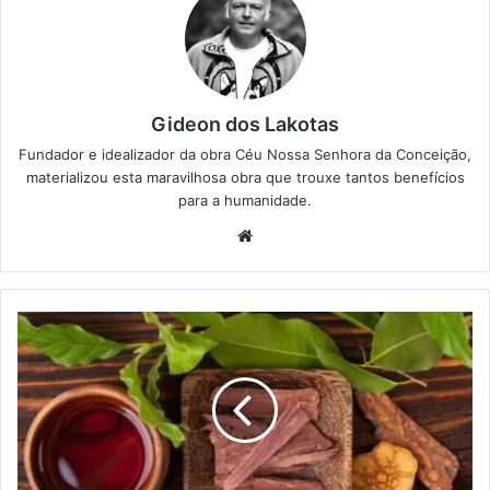
Gideon dos Lakotas
Fundador e idealizador da obra Céu Nossa Senhora da Conceição,
materializou esta maravilhosa obra que trouxe tantos benefícios
para a humanidade.
We
bsi
te
I
n
o
c
u
i
d
a