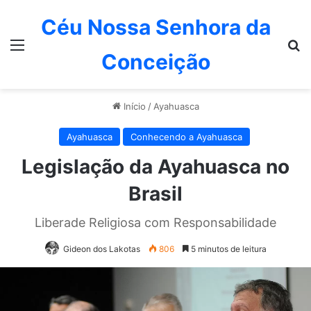
Céu Nossa Senhora da
Menu
P
Conceição
Início
/
Ayahuasca
Ayahuasca
Conhecendo a Ayahuasca
Legislação da Ayahuasca no
Brasil
Liberade Religiosa com Responsabilidade
Gideon dos Lakotas
806
5 minutos de leitura