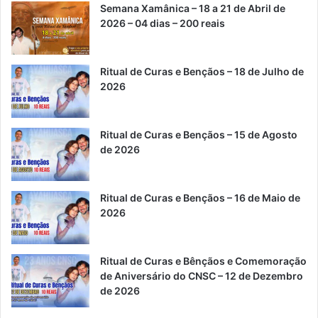
Semana Xamânica – 18 a 21 de Abril de
b
e
u
a
g
s
2026 – 04 dias – 200 reais
o
r
b
g
r
A
Ritual de Curas e Bençãos – 18 de Julho de
o
e
e
r
a
p
2026
k
s
a
m
p
t
m
Ritual de Curas e Bençãos – 15 de Agosto
de 2026
Ritual de Curas e Bençãos – 16 de Maio de
2026
Ritual de Curas e Bênçãos e Comemoração
de Aniversário do CNSC – 12 de Dezembro
de 2026