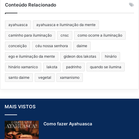
Conteúdo Relacionado
ayahuasca
ayahuasca e iluminação da mente
caminho para iluminação
cnsc
como ocorre a iluminação
conceição
céu nossa senhora
daime
ego e iluminação da mente
gideon dos lakotas
hinário
hinário xamanico
lakota
padrinho
quando se ilumina
santo daime
vegetal
xamanismo
MAIS VISTOS
Como fazer Ayahuasca