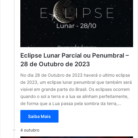
Eclipse Lunar Parcial ou Penumbral –
28 de Outubro de 2023
No dia 28 de Outubro de 2023 haverá o ultimo eclipse
de 2023, um eclipse lunar penumbral que também será
visível em grande parte do Brasil. Os eclipses ocorrem
quando o sol a terra e a lua se alinham perfeitamente,
de forma que a Lua passa pela sombra da terra,…
Saiba Mais
4 outubro