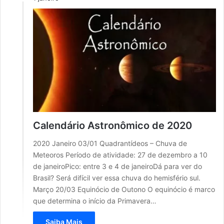
Calendário Astronômico de 2020
2020 Janeiro 03/01 Quadrantídeos – Chuva de
Meteoros Período de atividade: 27 de dezembro a 10
de janeiroPico: entre 3 e 4 de janeiroDá para ver do
Brasil? Será difícil ver essa chuva do hemisfério sul.
Março 20/03 Equinócio de Outono O equinócio é marco
que determina o início da Primavera…
Saiba Mais