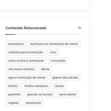
Conteúdo Relacionado
ayahuasca
ayahuasca e iluminação da mente
caminho para iluminação
cnsc
como ocorre a iluminação
conceição
céu nossa senhora
daime
ego e iluminação da mente
gideon dos lakotas
hinário
hinário xamanico
lakota
padrinho
quando se ilumina
santo daime
vegetal
xamanismo