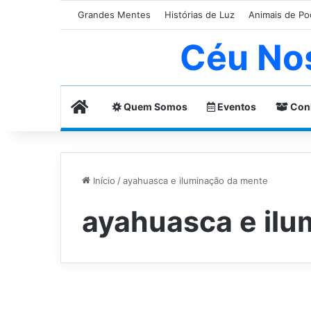
Grandes Mentes
Histórias de Luz
Animais de Po
Céu No
Home
Quem Somos
Eventos
Con
Início
/
ayahuasca e iluminação da mente
ayahuasca e ilu
Q
u