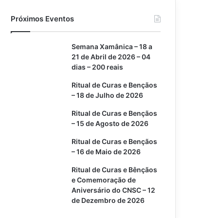
c
n
u
s
l
a
Próximos Eventos
e
t
T
t
e
t
Semana Xamânica – 18 a
b
e
u
a
g
s
21 de Abril de 2026 – 04
dias – 200 reais
o
r
b
g
r
A
Ritual de Curas e Bençãos
o
e
e
r
a
p
– 18 de Julho de 2026
k
s
a
m
p
Ritual de Curas e Bençãos
– 15 de Agosto de 2026
t
m
Ritual de Curas e Bençãos
– 16 de Maio de 2026
Ritual de Curas e Bênçãos
e Comemoração de
Aniversário do CNSC – 12
de Dezembro de 2026