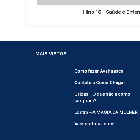
e
e
Hino 16 - Saúde e Enfe
E
n
f
e
r
m
MAIS VISTOS
i
d
a
Como fazer Ayahuasca
d
e
Contato e Como Chegar
s
Orixás – O que são e como
surgiram?
Lontra – A MAGIA DA MULHER
Vassourinha-doce