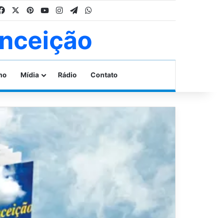
Facebook
X
Pinterest
YouTube
Instagram
Telegram
WhatsApp
nceição
mo
Mídia
Rádio
Contato