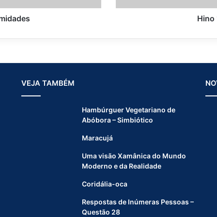
m
e
rmidades
Hino 
i
r
o
P
a
s
VEJA TAMBÉM
NO
s
o
Hambúrguer Vegetariano de
Abóbora – Simbiótico
Maracujá
Uma visão Xamânica do Mundo
Moderno e da Realidade
Coridália-oca
Respostas de Inúmeras Pessoas –
Questão 28