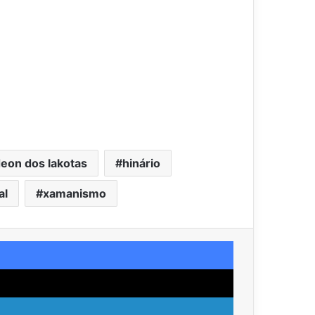
deon dos lakotas
hinário
al
xamanismo
Facebook
X
Linkedin