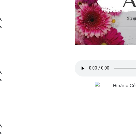
,
.
,
.
,
.