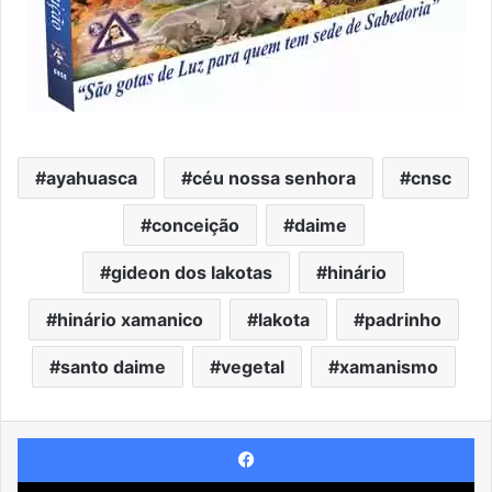
ayahuasca
céu nossa senhora
cnsc
conceição
daime
gideon dos lakotas
hinário
hinário xamanico
lakota
padrinho
santo daime
vegetal
xamanismo
Facebook
X