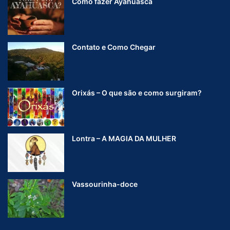
Como fazer Ayahuasca
o
e
C
o
n
Contato e Como Chegar
i
v
ê
n
Orixás – O que são e como surgiram?
c
i
a
s
Lontra – A MAGIA DA MULHER
Vassourinha-doce