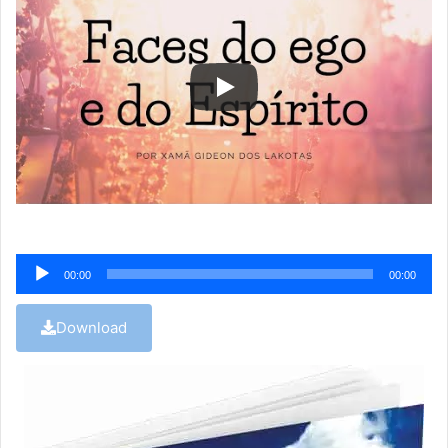
Tocador
00:00
00:00
de
áudio
Download