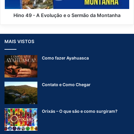
D
A
e
E
u
v
Hino 49 - A Evolução e o Sermão da Montanha
s
o
l
u
ç
MAIS VISTOS
ã
o
Como fazer Ayahuasca
e
o
S
e
r
Contato e Como Chegar
m
ã
o
d
Orixás – O que são e como surgiram?
a
M
o
n