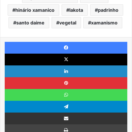
hinário xamanico
lakota
padrinho
santo daime
vegetal
xamanismo
Facebook
X
Linkedin
Pinterest
WhatsApp
Telegram
Compartilhar via e-mail
Imprimir