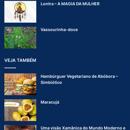
Lontra – A MAGIA DA MULHER
t
a
n
h
Vassourinha-doce
a
VEJA TAMBÉM
Hambúrguer Vegetariano de Abóbora –
Simbiótico
Maracujá
Uma visão Xamânica do Mundo Moderno e