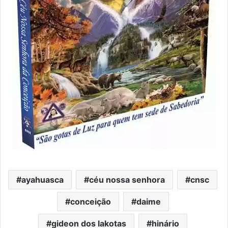
ayahuasca
céu nossa senhora
cnsc
conceição
daime
gideon dos lakotas
hinário