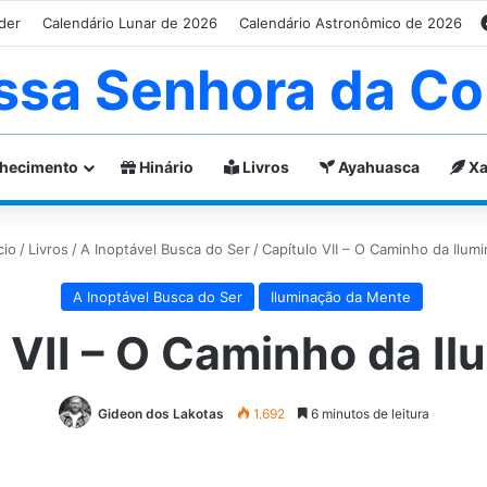
der
Calendário Lunar de 2026
Calendário Astronômico de 2026
ssa Senhora da Co
hecimento
Hinário
Livros
Ayahuasca
Xa
cio
/
Livros
/
A Inoptável Busca do Ser
/
Capítulo VII – O Caminho da Ilum
A Inoptável Busca do Ser
Iluminação da Mente
 VII – O Caminho da I
Gideon dos Lakotas
1.692
6 minutos de leitura