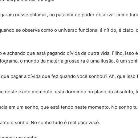
egaram nesse patamar, no patamar de poder observar como func
quando se observa como o universo funciona, é nítido, é claro,
do e achando que está pagando dívida de outra vida. Filho, is
ograma, o mundo da matéria grosseira é uma ilusão, é um son
 que pagar a dívida que fez quando você sonhou? Ah, que isso f
 que neste exato momento, está dormindo no plano do absoluto, 
cia em um sonho, que está tendo neste momento. No sonho tud
ante o sonho. No sonho tudo é real para você.
 apenas um sonho.