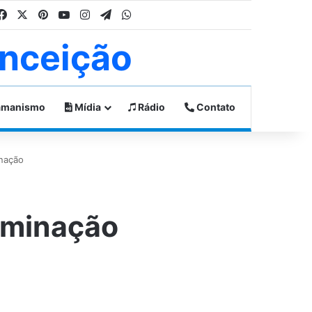
Facebook
X
Pinterest
YouTube
Instagram
Telegram
WhatsApp
nceição
manismo
Mídia
Rádio
Contato
inação
luminação