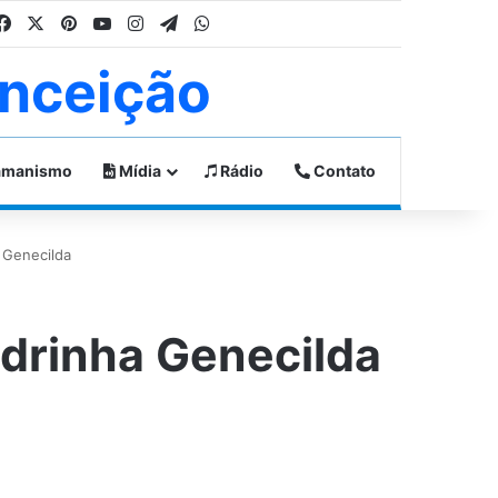
Facebook
X
Pinterest
YouTube
Instagram
Telegram
WhatsApp
nceição
manismo
Mídia
Rádio
Contato
Genecilda
rinha Genecilda