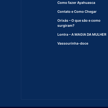
e
Como fazer Ayahuasca
d
Contato e Como Chegar
e
G
Orixás – O que são e como
u
surgiram?
a
r
Lontra – A MAGIA DA MULHER
d
a
Vassourinha-doce
-
C
é
u
d
a
F
r
a
t
e
r