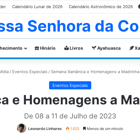
der
Calendário Lunar de 2026
Calendário Astronômico de 2026
ssa Senhora da Co
hecimento
Hinário
Livros
Ayahuasca
Xa
Mídia
/
Eventos Especiais
/
Semana Xamânica e Homenagens a Madrinha 
Eventos Especiais
a e Homenagens a Mad
De 08 a 11 de Julho de 2023
Leonardo Linhares
1.625
Menos de um minuto