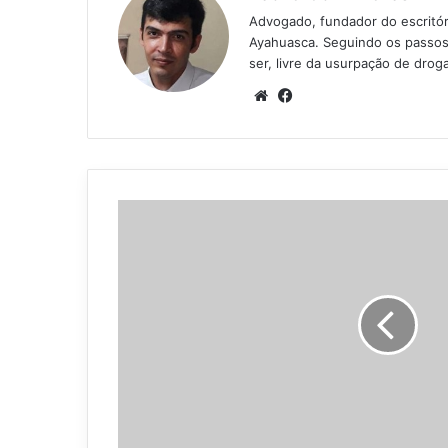
Advogado, fundador do escritór
Ayahuasca. Seguindo os passos 
ser, livre da usurpação de drog
We
Fa
bsi
ce
te
bo
ok
R
e
t
i
r
o
d
e
P
á
s
c