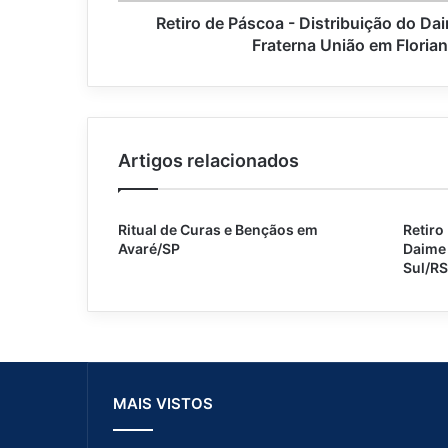
o
Retiro de Páscoa - Distribuição do Da
a
Fraterna União em Floria
-
D
i
s
t
Artigos relacionados
r
i
b
u
Ritual de Curas e Bençãos em
Retiro
i
Avaré/SP
Daime 
ç
Sul/RS
ã
o
d
o
D
a
MAIS VISTOS
i
m