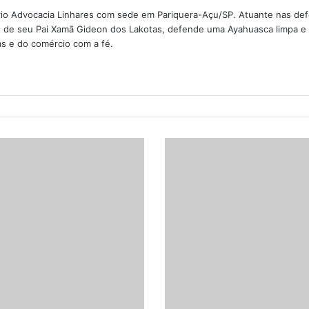
io Advocacia Linhares com sede em Pariquera-Açu/SP. Atuante nas defe
de seu Pai Xamã Gideon dos Lakotas, defende uma Ayahuasca limpa e pu
as e do comércio com a fé.
R
i
t
u
a
l
d
e
C
u
r
a