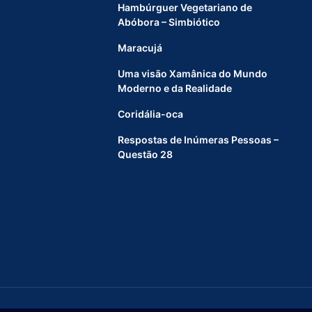
r
Hambúrguer Vegetariano de
a
Abóbora – Simbiótico
d
Maracujá
a
e
Uma visão Xamânica do Mundo
m
Moderno e da Realidade
M
a
Coridália-oca
u
á
Respostas de Inúmeras Pessoas –
/
Questão 28
S
P