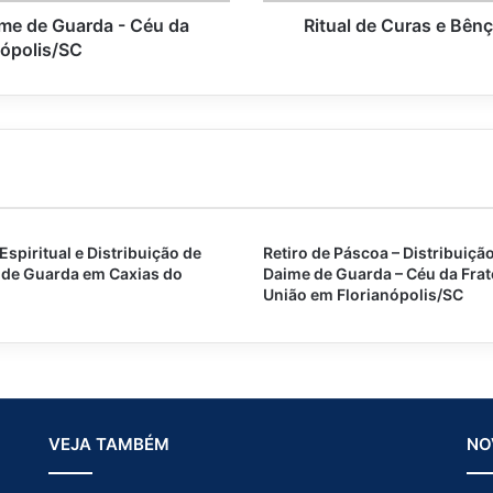
s
ime de Guarda - Céu da
Ritual de Curas e Bê
e
nópolis/SC
B
ê
n
ç
ã
o
s
-
C
 Espiritual e Distribuição de
Retiro de Páscoa – Distribuiçã
é
de Guarda em Caxias do
Daime de Guarda – Céu da Fra
u
União em Florianópolis/SC
A
g
u
i
a
D
VEJA TAMBÉM
NO
o
u