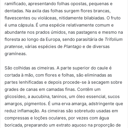
ramificado, apresentando folhas opostas, pequenas e
dentadas. Na axila das folhas surgem flores brancas,
flavescentes ou violáceas, nitidamente bilabiadas. O fruto
é uma cápsula. É uma espécie relativamente comum e
abundante nos prados úmidos, nas pastagens e mesmo na
floresta ao longo da Europa, sendo parasitária de
Trifolium
pratense
, várias espécies de
Plantago
e de diversas
gramíneas.
São colhidas as cimeiras. A parte superior do caule é
cortada à mão, com flores e folhas, são eliminadas as
partes lenhificadas e depois procede-se à secagem sobre
grades de canas em camadas finas. Contêm um
glicosídeo, a aucubina, taninos, um óleo essencial, sucos
amargos, pigmentos. É uma erva amarga, adstringente que
reduz inflamação. As cimeiras são sobretudo usadas em
compressas e loções oculares, por vezes com água
boricada, preparando um extrato aquoso na proporção de