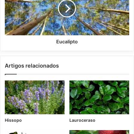
u
a
m
l
i
p
t
o
Eucalipto
Artigos relacionados
Hissopo
Lauroceraso