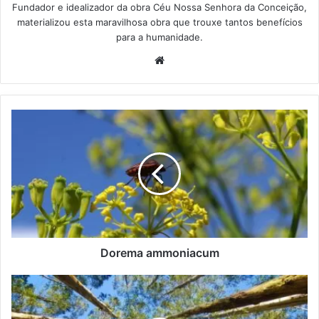
Fundador e idealizador da obra Céu Nossa Senhora da Conceição,
materializou esta maravilhosa obra que trouxe tantos benefícios
para a humanidade.
We
bsi
te
D
o
r
e
m
a
a
m
m
o
Dorema ammoniacum
n
i
E
a
u
c
c