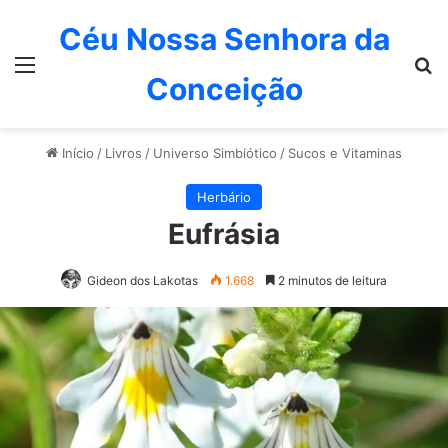
Céu Nossa Senhora da
Menu
P
Conceição
Início
/
Livros
/
Universo Simbiótico
/
Sucos e Vitaminas
Herbário
Eufrásia
Gideon dos Lakotas
1.668
2 minutos de leitura