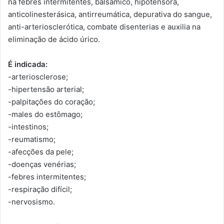
na febres intermitentes, balsâmico, hipotensora,
anticolinesterásica, antirreumática, depurativa do sangue,
anti-arteriosclerótica, combate disenterias e auxilia na
eliminação de ácido úrico.
É indicada:
-arteriosclerose;
-hipertensão arterial;
-palpitações do coração;
-males do estômago;
-intestinos;
-reumatismo;
-afecções da pele;
-doenças venérias;
-febres intermitentes;
-respiração difícil;
-nervosismo.