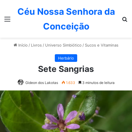
Céu Nossa Senhora da
Menu
P
Conceição
Início
/
Livros
/
Universo Simbiótico
/
Sucos e Vitaminas
Herbário
Sete Sangrias
Gideon dos Lakotas
1.633
3 minutos de leitura