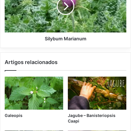
y
b
u
m
M
a
r
Silybum Marianum
i
a
n
Artigos relacionados
u
m
Galeopis
Jagube – Banisteriopsis
Caapi