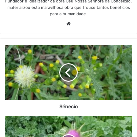
Fundador e idealizador da obra Céu Nossa Senhora da Conceição,
materializou esta maravilhosa obra que trouxe tantos benefícios
para a humanidade.
We
bsi
te
S
é
n
e
c
i
o
Sénecio
S
i
l