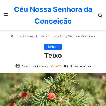
Céu Nossa Senhora da
Menu
P
Conceição
Início
/
Livros
/
Universo Simbiótico
/
Sucos e Vitaminas
Herbário
Teixo
Gideon dos Lakotas
1.655
1 minuto de leitura