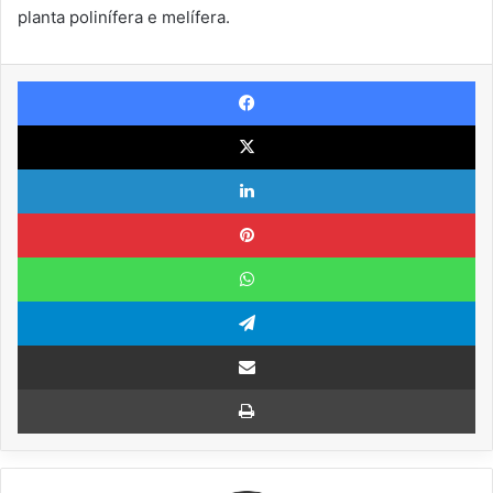
planta polinífera e melífera.
Facebook
X
Linkedin
Pinterest
WhatsApp
Telegram
Compartilhar via e-mail
Imprimir