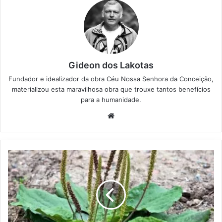
Gideon dos Lakotas
Fundador e idealizador da obra Céu Nossa Senhora da Conceição,
materializou esta maravilhosa obra que trouxe tantos benefícios
para a humanidade.
We
bsi
te
T
a
n
s
a
g
e