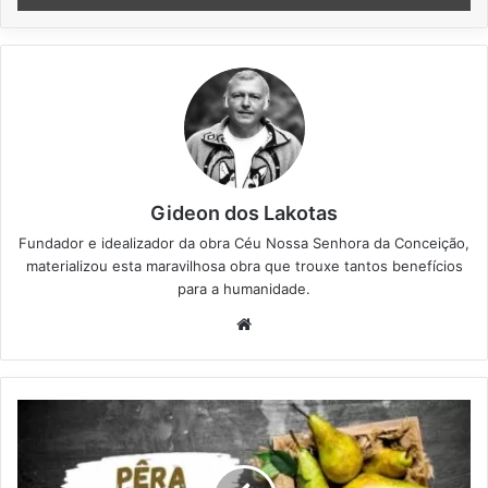
Gideon dos Lakotas
Fundador e idealizador da obra Céu Nossa Senhora da Conceição,
materializou esta maravilhosa obra que trouxe tantos benefícios
para a humanidade.
We
bsi
te
P
ê
r
a