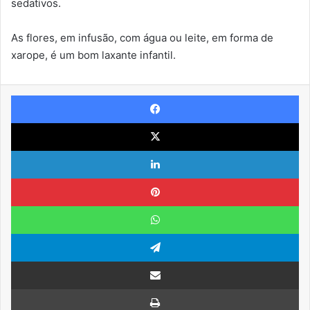
sedativos.
As flores, em infusão, com água ou leite, em forma de
xarope, é um bom laxante infantil.
Facebook
X
Linkedin
Pinterest
WhatsApp
Telegram
Compartilhar via e-mail
Imprimir