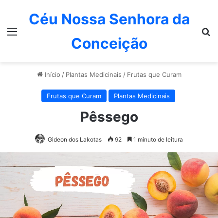
Céu Nossa Senhora da
Menu
P
Conceição
Início
/
Plantas Medicinais
/
Frutas que Curam
Frutas que Curam
Plantas Medicinais
Pêssego
Gideon dos Lakotas
92
1 minuto de leitura