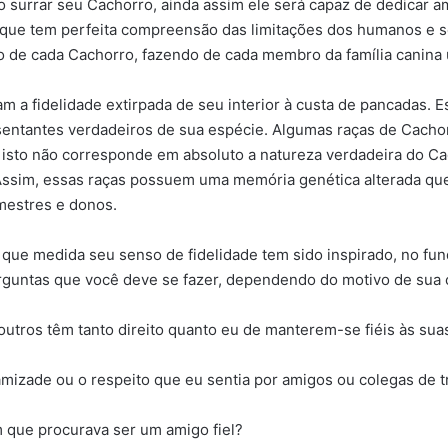
urrar seu Cachorro, ainda assim ele será capaz de dedicar am
orque tem perfeita compreensão das limitações dos humanos e 
ção de cada Cachorro, fazendo de cada membro da família canina
 a fidelidade extirpada de seu interior à custa de pancadas. 
entantes verdadeiros de sua espécie. Algumas raças de Cacho
 isto não corresponde em absoluto a natureza verdadeira do Cach
 Assim, essas raças possuem uma memória genética alterada que 
mestres e donos.
 que medida seu senso de fidelidade tem sido inspirado, no fu
erguntas que você deve se fazer, dependendo do motivo de sua 
utros têm tanto direito quanto eu de manterem-se fiéis às sua
amizade ou o respeito que eu sentia por amigos ou colegas de t
 que procurava ser um amigo fiel?