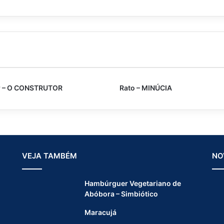
R
U
T
O
R
r – O CONSTRUTOR
Rato – MINÚCIA
VEJA TAMBÉM
NO
Hambúrguer Vegetariano de
Abóbora – Simbiótico
Maracujá