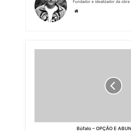
Fundador e idealizador da obra
We
bsi
te
B
ú
f
a
l
o
–
O
P
Ç
Ã
O
E
Búfalo – OPÇÃO E ABU