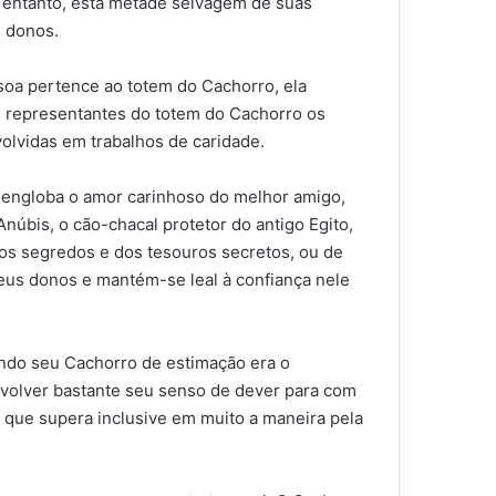
 entanto, esta metade selvagem de suas
s donos.
soa pertence ao totem do Cachorro, ela
s representantes do totem do Cachorro os
volvidas em trabalhos de caridade.
o engloba o amor carinhoso do melhor amigo,
úbis, o cão-chacal protetor do antigo Egito,
dos segredos e dos tesouros secretos, ou de
us donos e mantém-se leal à confiança nele
ando seu Cachorro de estimação era o
nvolver bastante seu senso de dever para com
 que supera inclusive em muito a maneira pela