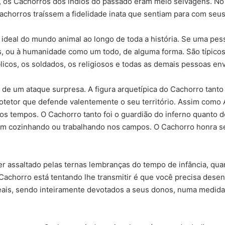
, os Cachorros dos índios do passado eram meio selvagens. No
achorros traíssem a fidelidade inata que sentiam para com seu
ideal do mundo animal ao longo de toda a história. Se uma pes
, ou à humanidade como um todo, de alguma forma. São típico
licos, os soldados, os religiosos e todas as demais pessoas en
o de um ataque surpresa. A figura arquetípica do Cachorro tant
tetor que defende valentemente o seu território. Assim como An
os tempos. O Cachorro tanto foi o guardião do inferno quanto 
m cozinhando ou trabalhando nos campos. O Cachorro honra se
er assaltado pelas ternas lembranças do tempo de infância, qu
chorro está tentando lhe transmitir é que você precisa dese
eais, sendo inteiramente devotados a seus donos, numa medida