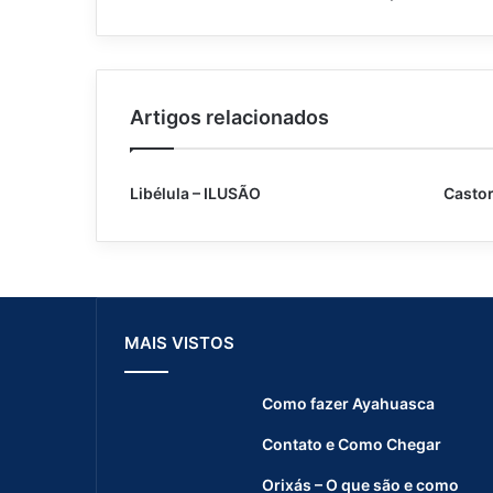
A
B
U
N
D
Artigos relacionados
Â
N
C
I
Libélula – ILUSÃO
Casto
A
MAIS VISTOS
Como fazer Ayahuasca
Contato e Como Chegar
Orixás – O que são e como