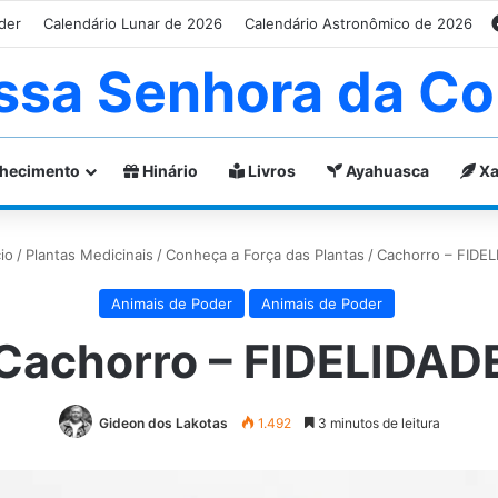
der
Calendário Lunar de 2026
Calendário Astronômico de 2026
ssa Senhora da Co
hecimento
Hinário
Livros
Ayahuasca
Xa
io
/
Plantas Medicinais
/
Conheça a Força das Plantas
/
Cachorro – FIDE
Animais de Poder
Animais de Poder
Cachorro – FIDELIDAD
Gideon dos Lakotas
1.492
3 minutos de leitura