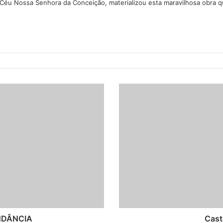
 Céu Nossa Senhora da Conceição, materializou esta maravilhosa obra q
C
a
s
t
o
r
–
O
C
O
N
S
T
NDÂNCIA
Cas