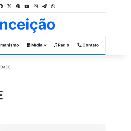
Facebook
X
Pinterest
YouTube
Instagram
Telegram
WhatsApp
nceição
manismo
Mídia
Rádio
Contato
LIDADE
E