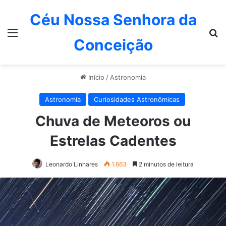
Céu Nossa Senhora da
Menu
P
Conceição
Início
/
Astronomia
Astronomia
Curiosidades Astronômicas
Chuva de Meteoros ou
Estrelas Cadentes
Leonardo Linhares
1.663
2 minutos de leitura