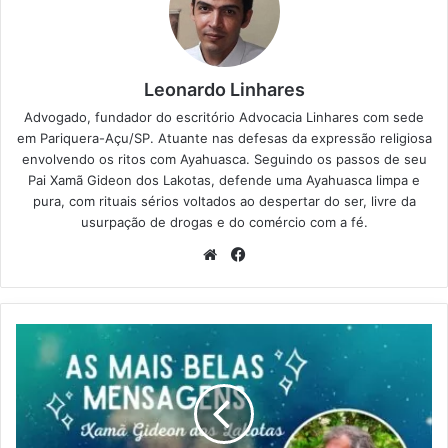
Leonardo Linhares
Advogado, fundador do escritório Advocacia Linhares com sede
em Pariquera-Açu/SP. Atuante nas defesas da expressão religiosa
envolvendo os ritos com Ayahuasca. Seguindo os passos de seu
Pai Xamã Gideon dos Lakotas, defende uma Ayahuasca limpa e
pura, com rituais sérios voltados ao despertar do ser, livre da
usurpação de drogas e do comércio com a fé.
We
Fa
bsi
ce
te
bo
ok
M
e
n
s
a
g