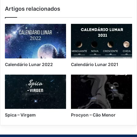
2
s
Artigos relacionados
0
m
2
o
0
/
A
v
o
l
t
a
Calendário Lunar 2022
Calendário Lunar 2021
d
o
s
X
a
m
ã
s
Spica – Virgem
Procyon – Cão Menor