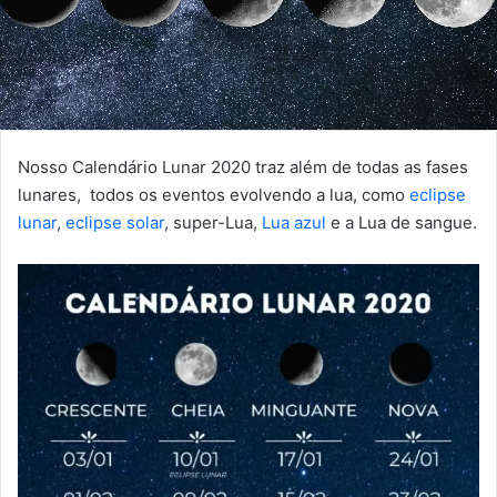
Nosso Calendário Lunar 2020 traz além de todas as fases
lunares, todos os eventos evolvendo a lua, como
eclipse
lunar
,
eclipse solar
, super-Lua,
Lua azul
e a Lua de sangue.