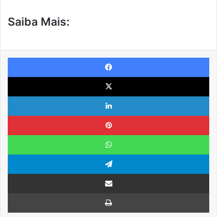
Saiba Mais:
Facebook
X
Linkedin
Pinterest
WhatsApp
Telegram
Compartilhar via e-mail
Imprimir