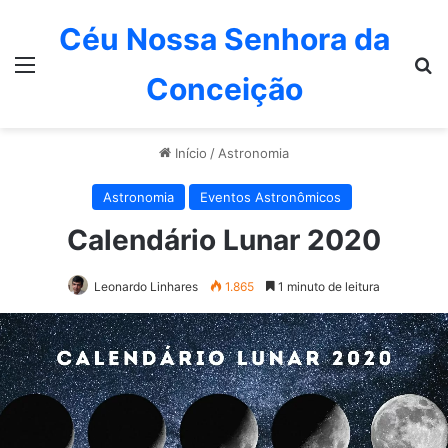
Céu Nossa Senhora da
Menu
P
Conceição
Início
/
Astronomia
Astronomia
Eventos Astronômicos
Calendário Lunar 2020
Leonardo Linhares
1.865
1 minuto de leitura