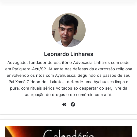
Leonardo Linhares
Advogado, fundador do escritório Advocacia Linhares com sede
em Pariquera-Açu/SP. Atuante nas defesas da expressão religiosa
envolvendo os ritos com Ayahuasca. Seguindo os passos de seu
Pai Xamã Gideon dos Lakotas, defende uma Ayahuasca limpa e
pura, com rituais sérios voltados ao despertar do ser, livre da
usurpação de drogas e do comércio com a fé.
We
Fa
bsi
ce
te
bo
ok
C
a