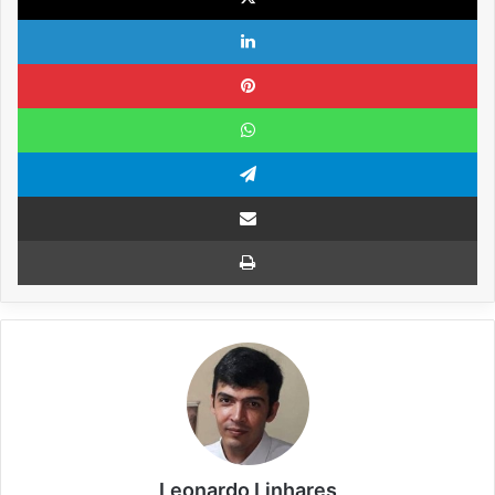
Linkedin
Pinterest
WhatsApp
Telegram
Compartilhar via e-mail
Imprimir
Leonardo Linhares