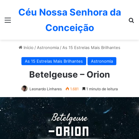
Céu Nossa Senhora da
Menu
P
Conceição
Início
/
Astronomia
/
As 15 Estrelas Mais Brilhantes
As 15 Estrelas Mais Brilhantes
Astronomia
Betelgeuse – Orion
Leonardo Linhares
1.681
1 minuto de leitura