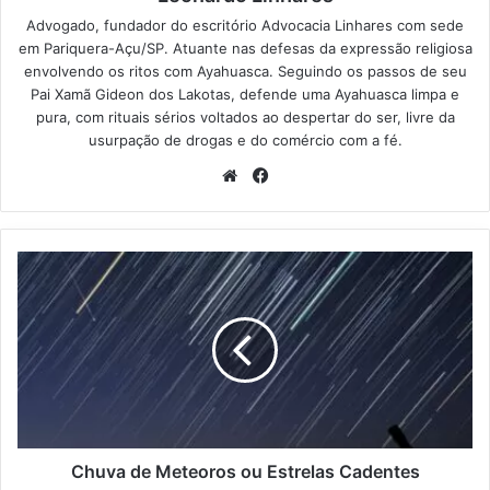
Advogado, fundador do escritório Advocacia Linhares com sede
em Pariquera-Açu/SP. Atuante nas defesas da expressão religiosa
envolvendo os ritos com Ayahuasca. Seguindo os passos de seu
Pai Xamã Gideon dos Lakotas, defende uma Ayahuasca limpa e
pura, com rituais sérios voltados ao despertar do ser, livre da
usurpação de drogas e do comércio com a fé.
We
Fa
bsi
ce
te
bo
ok
C
h
u
v
a
d
e
M
e
t
Chuva de Meteoros ou Estrelas Cadentes