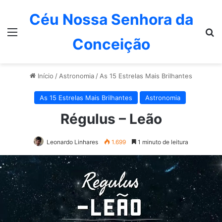
Céu Nossa Senhora da
Menu
P
Conceição
Início
/
Astronomia
/
As 15 Estrelas Mais Brilhantes
As 15 Estrelas Mais Brilhantes
Astronomia
Régulus – Leão
Leonardo Linhares
1.699
1 minuto de leitura