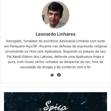
Leonardo Linhares
Advogado, fundador do escritório Advocacia Linhares com sede
em Pariquera-Açu/SP. Atuante nas defesas da expressão religiosa
envolvendo os ritos com Ayahuasca. Seguindo os passos de seu
Pai Xamã Gideon dos Lakotas, defende uma Ayahuasca limpa e
pura, com rituais sérios voltados ao despertar do ser, livre da
usurpação de drogas e do comércio com a fé.
We
Fa
bsi
ce
te
bo
ok
S
p
i
c