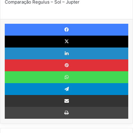
Comparação Regulus – Sol – Jupter
Facebook
X
Linkedin
Pinterest
WhatsApp
Telegram
Compartilhar via e-mail
Imprimir