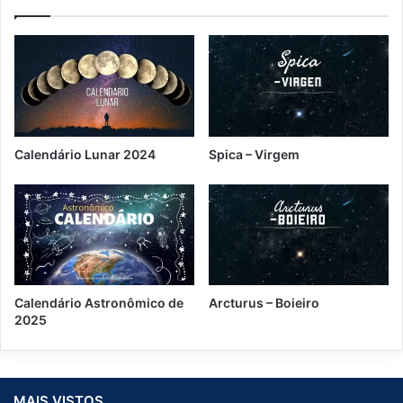
a
ç
ã
o
Calendário Lunar 2024
Spica – Virgem
Calendário Astronômico de
Arcturus – Boieiro
2025
MAIS VISTOS