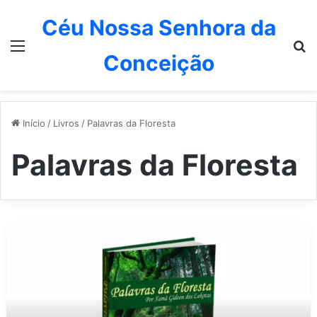
Céu Nossa Senhora da
Menu
P
Conceição
Início
/
Livros
/
Palavras da Floresta
Palavras da Floresta
C
a
p
i
t
u