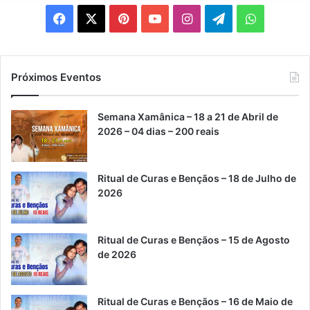
F
X
P
Y
I
T
W
a
i
o
n
e
h
c
n
u
s
l
a
Próximos Eventos
e
t
T
t
e
t
Semana Xamânica – 18 a 21 de Abril de
b
e
u
a
g
s
2026 – 04 dias – 200 reais
o
r
b
g
r
A
Ritual de Curas e Bençãos – 18 de Julho de
o
e
e
r
a
p
2026
k
s
a
m
p
t
m
Ritual de Curas e Bençãos – 15 de Agosto
de 2026
Ritual de Curas e Bençãos – 16 de Maio de