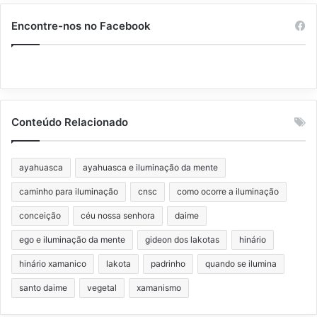
Encontre-nos no Facebook
Conteúdo Relacionado
ayahuasca
ayahuasca e iluminação da mente
caminho para iluminação
cnsc
como ocorre a iluminação
conceição
céu nossa senhora
daime
ego e iluminação da mente
gideon dos lakotas
hinário
hinário xamanico
lakota
padrinho
quando se ilumina
santo daime
vegetal
xamanismo