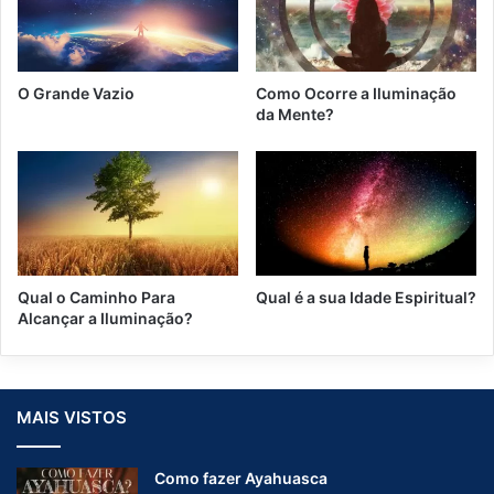
r
i
n
h
O Grande Vazio
Como Ocorre a Iluminação
o
da Mente?
J
ú
n
i
o
r
d
o
Qual o Caminho Para
Qual é a sua Idade Espiritual?
s
Alcançar a Iluminação?
L
a
k
o
MAIS VISTOS
t
a
s
Como fazer Ayahuasca