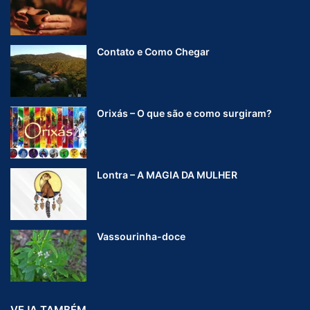
Contato e Como Chegar
Orixás – O que são e como surgiram?
Lontra – A MAGIA DA MULHER
Vassourinha-doce
VEJA TAMBÉM