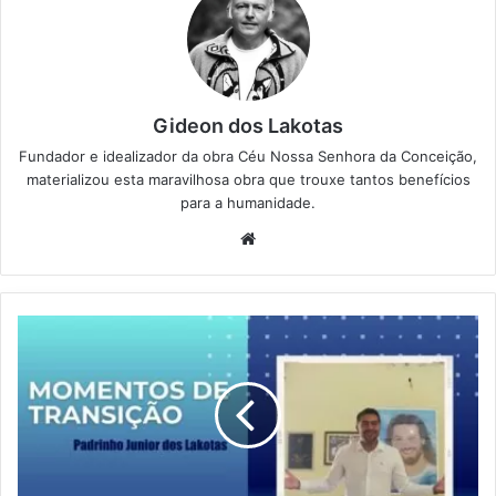
Gideon dos Lakotas
Fundador e idealizador da obra Céu Nossa Senhora da Conceição,
materializou esta maravilhosa obra que trouxe tantos benefícios
para a humanidade.
We
bsi
te
M
o
m
e
n
t
o
s