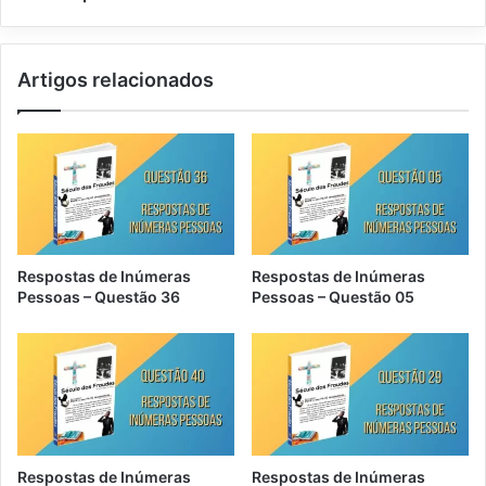
s
e
s
I
o
n
Artigos relacionados
a
ú
s
m
–
e
Q
r
u
a
e
s
s
P
t
e
ã
s
Respostas de Inúmeras
Respostas de Inúmeras
o
s
Pessoas – Questão 36
Pessoas – Questão 05
2
o
0
a
s
–
Q
u
e
s
Respostas de Inúmeras
Respostas de Inúmeras