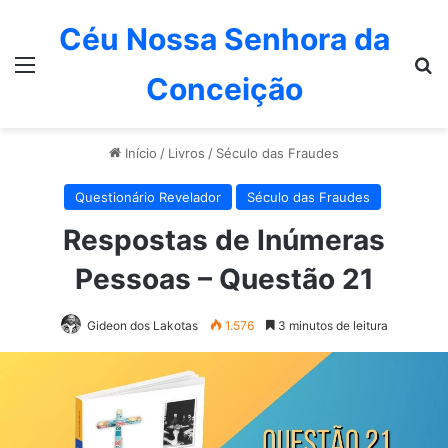
Céu Nossa Senhora da
Menu
P
Conceição
Início
/
Livros
/
Século das Fraudes
Questionário Revelador
Século das Fraudes
Respostas de Inúmeras
Pessoas – Questão 21
Gideon dos Lakotas
1.576
3 minutos de leitura