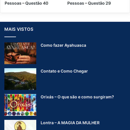
t
Pessoas – Questão 40
Pessoas – Questão 29
ã
o
2
2
MAIS VISTOS
Como fazer Ayahuasca
Contato e Como Chegar
Orixás – O que são e como surgiram?
Lontra – A MAGIA DA MULHER