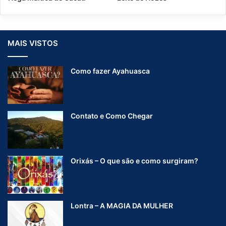
i
S
ó
i
t
m
i
b
MAIS VISTOS
c
i
a
ó
o
t
Como fazer Ayahuasca
u
i
S
c
i
o
m
Contato e Como Chegar
b
i
o
s
Orixás – O que são e como surgiram?
e
U
n
i
v
Lontra – A MAGIA DA MULHER
e
r