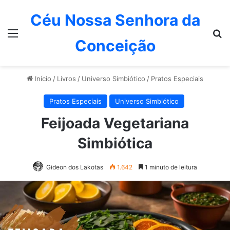
Céu Nossa Senhora da
Menu
P
Conceição
Início
/
Livros
/
Universo Simbiótico
/
Pratos Especiais
Pratos Especiais
Universo Simbiótico
Feijoada Vegetariana
Simbiótica
Gideon dos Lakotas
1.642
1 minuto de leitura