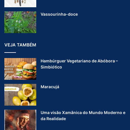
s
a
Vassourinha-doce
l
VEJA TAMBÉM
Hambúrguer Vegetariano de Abóbora –
Simbiótico
Maracujá
Uma visão Xamânica do Mundo Moderno e
da Realidade