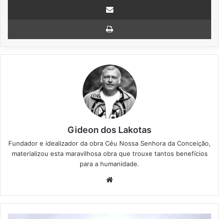
Compartilhar via e-mail
Imprimir
Gideon dos Lakotas
Fundador e idealizador da obra Céu Nossa Senhora da Conceição,
materializou esta maravilhosa obra que trouxe tantos benefícios
para a humanidade.
We
bsi
te
S