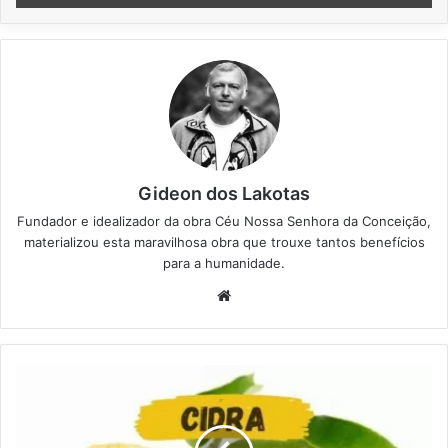
Gideon dos Lakotas
Fundador e idealizador da obra Céu Nossa Senhora da Conceição,
materializou esta maravilhosa obra que trouxe tantos benefícios
para a humanidade.
We
bsi
te
C
i
d
r