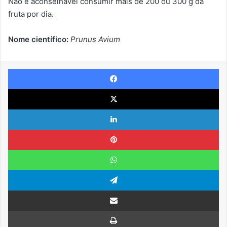
Não é aconselhável consumir mais de 200 ou 300 g da
fruta por dia.
Nome científico:
Prunus Avium
Facebook
X
Linkedin
Pinterest
WhatsApp
Telegram
Compartilhar via e-mail
Imprimir