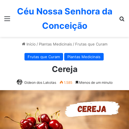
Céu Nossa Senhora da
Menu
P
Conceição
Início
/
Plantas Medicinais
/
Frutas que Curam
Frutas que Curam
Plantas Medicinais
Cereja
Gideon dos Lakotas
1.585
Menos de um minuto