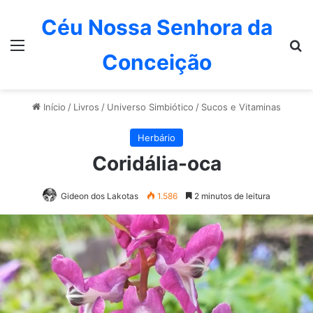
Céu Nossa Senhora da
Menu
P
Conceição
Início
/
Livros
/
Universo Simbiótico
/
Sucos e Vitaminas
Herbário
Coridália-oca
Gideon dos Lakotas
1.586
2 minutos de leitura