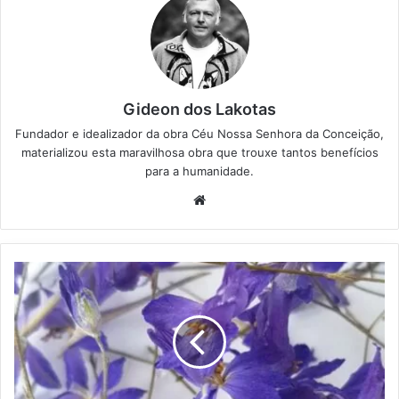
Gideon dos Lakotas
Fundador e idealizador da obra Céu Nossa Senhora da Conceição,
materializou esta maravilhosa obra que trouxe tantos benefícios
para a humanidade.
We
bsi
te
C
o
n
s
ó
l
i