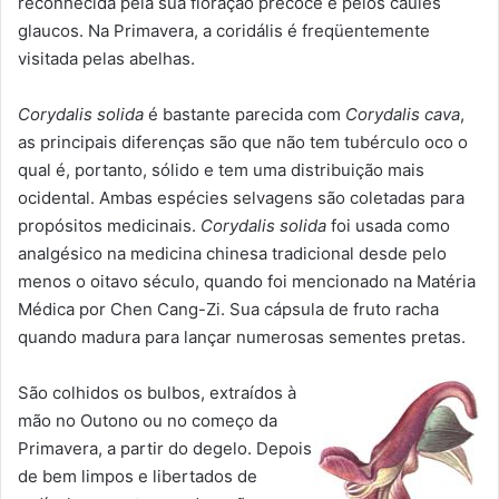
reconhecida pela sua floração precoce e pelos caules
glaucos. Na Primavera, a coridális é freqüentemente
visitada pelas abelhas.
Corydalis solida
é bastante parecida com
Corydalis cava
,
as principais diferenças são que não tem tubérculo oco o
qual é, portanto, sólido e tem uma distribuição mais
ocidental. Ambas espécies selvagens são coletadas para
propósitos medicinais.
Corydalis solida
foi usada como
analgésico na medicina chinesa tradicional desde pelo
menos o oitavo século, quando foi mencionado na Matéria
Médica por Chen Cang-Zi. Sua cápsula de fruto racha
quando madura para lançar numerosas sementes pretas.
São colhidos os bulbos, extraídos à
mão no Outono ou no começo da
Primavera, a partir do degelo. Depois
de bem limpos e libertados de