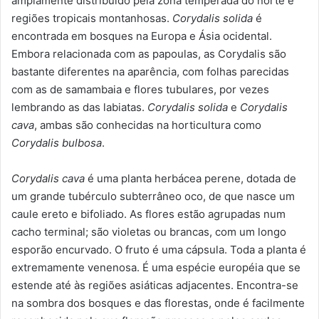
amplamente distribuído pela zona temperada do norte e
regiões tropicais montanhosas.
Corydalis solida
é
encontrada em bosques na Europa e Ásia ocidental.
Embora relacionada com as papoulas, as Corydalis são
bastante diferentes na aparência, com folhas parecidas
com as de samambaia e flores tubulares, por vezes
lembrando as das labiatas.
Corydalis solida
e
Corydalis
cava
, ambas são conhecidas na horticultura como
Corydalis bulbosa
.
Corydalis cava
é uma planta herbácea perene, dotada de
um grande tubérculo subterrâneo oco, de que nasce um
caule ereto e bifoliado. As flores estão agrupadas num
cacho terminal; são violetas ou brancas, com um longo
esporão encurvado. O fruto é uma cápsula. Toda a planta é
extremamente venenosa. É uma espécie européia que se
estende até às regiões asiáticas adjacentes. Encontra-se
na sombra dos bosques e das florestas, onde é facilmente