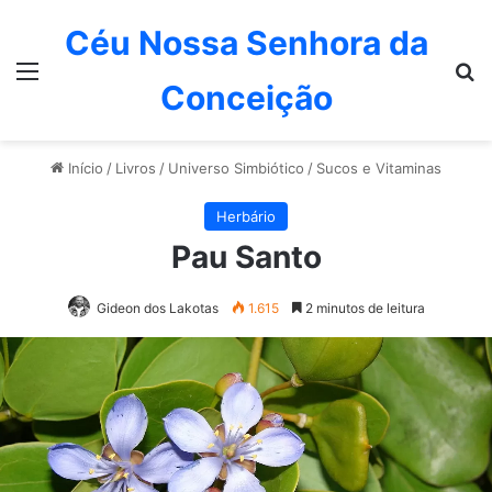
Céu Nossa Senhora da
Menu
P
Conceição
Início
/
Livros
/
Universo Simbiótico
/
Sucos e Vitaminas
Herbário
Pau Santo
Gideon dos Lakotas
1.615
2 minutos de leitura