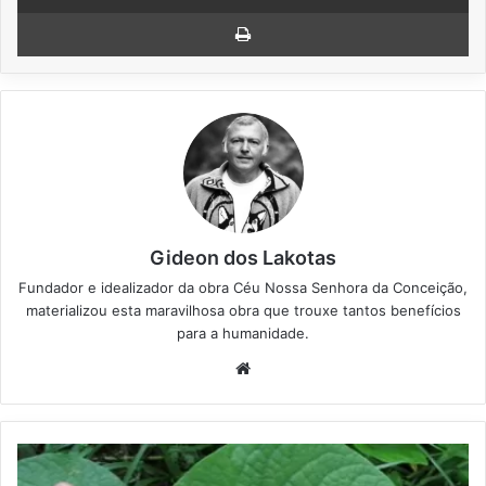
Imprimir
Gideon dos Lakotas
Fundador e idealizador da obra Céu Nossa Senhora da Conceição,
materializou esta maravilhosa obra que trouxe tantos benefícios
para a humanidade.
We
bsi
te
P
a