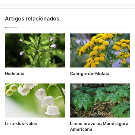
r
a
Artigos relacionados
Hedeoma
Catinga-de-Mulata
Lírio-dos-vales
Limão bravo ou Mandrágora
Americana