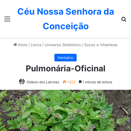
Céu Nossa Senhora da
Menu
P
Conceição
Início
/
Livros
/
Universo Simbiótico
/
Sucos e Vitaminas
Herbário
Pulmonária-Oficinal
Gideon dos Lakotas
1.622
1 minuto de leitura