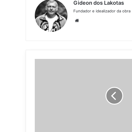
Gideon dos Lakotas
Fundador e idealizador da obra
We
bsi
te
U
r
t
i
g
a