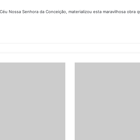
 Céu Nossa Senhora da Conceição, materializou esta maravilhosa obra q
V
a
l
e
r
i
a
n
a