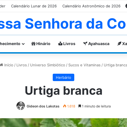
der
Calendário Lunar de 2026
Calendário Astronômico de 2026
ssa Senhora da Co
hecimento
Hinário
Livros
Ayahuasca
Xa
Início
/
Livros
/
Universo Simbiótico
/
Sucos e Vitaminas
/
Urtiga branc
Herbário
Urtiga branca
Gideon dos Lakotas
1.618
1 minuto de leitura