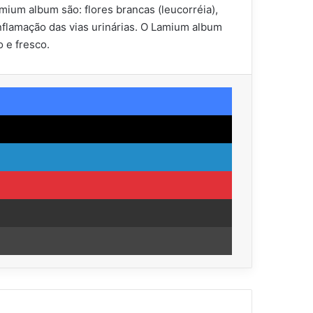
mium album são: flores brancas (leucorréia),
nflamação das vias urinárias. O Lamium album
 e fresco.
Facebook
X
Linkedin
Pinterest
Compartilhar via e-mail
Imprimir