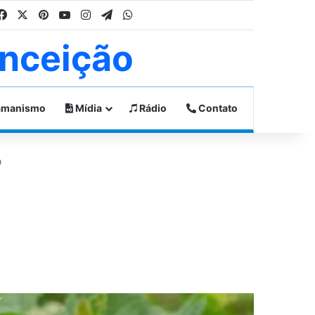
Facebook
X
Pinterest
YouTube
Instagram
Telegram
WhatsApp
nceição
manismo
Mídia
Rádio
Contato
a