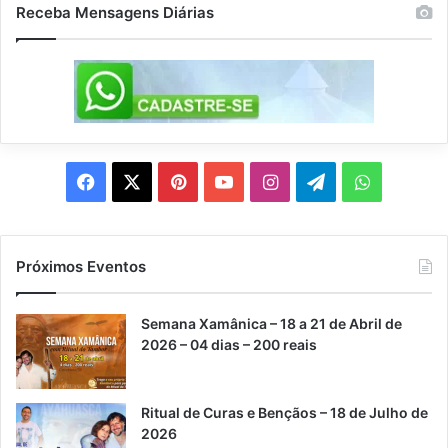
Receba Mensagens Diárias
a
F
X
P
Y
I
T
W
a
i
o
n
e
h
c
n
u
s
l
a
Próximos Eventos
e
t
T
t
e
t
Semana Xamânica – 18 a 21 de Abril de
b
e
u
a
g
s
2026 – 04 dias – 200 reais
o
r
b
g
r
A
Ritual de Curas e Bençãos – 18 de Julho de
o
e
e
r
a
p
2026