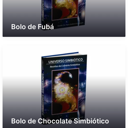
b
á
Bolo de Fubá
B
o
l
o
d
e
C
h
o
c
o
l
Bolo de Chocolate Simbiótico
a
t