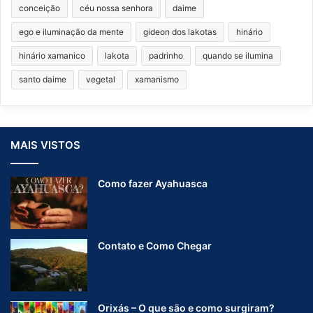
conceição
céu nossa senhora
daime
ego e iluminação da mente
gideon dos lakotas
hinário
hinário xamanico
lakota
padrinho
quando se ilumina
santo daime
vegetal
xamanismo
MAIS VISTOS
Como fazer Ayahuasca
Contato e Como Chegar
Orixás – O que são e como surgiram?