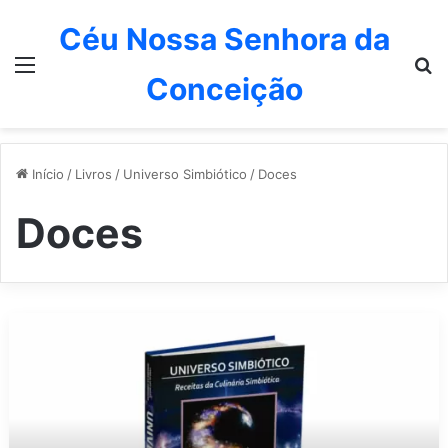
Céu Nossa Senhora da
Menu
P
Conceição
Início
/
Livros
/
Universo Simbiótico
/
Doces
Doces
T
o
r
t
a
d