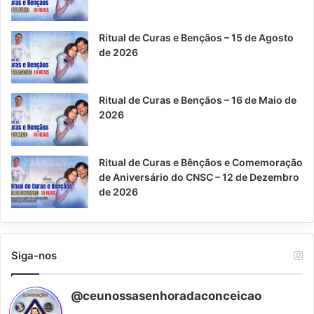
k
s
a
m
p
t
m
Ritual de Curas e Bençãos – 15 de Agosto
de 2026
Ritual de Curas e Bençãos – 16 de Maio de
2026
Ritual de Curas e Bênçãos e Comemoração
de Aniversário do CNSC – 12 de Dezembro
de 2026
Siga-nos
@ceunossasenhoradaconceicao