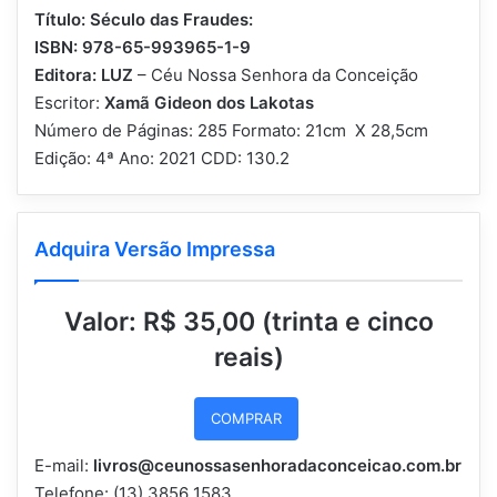
Título: Século das Fraudes:
ISBN:
978-65-993965-1-9
Editora:
LUZ
– Céu Nossa Senhora da Conceição
Escritor:
Xamã Gideon dos Lakotas
Número de Páginas: 285 Formato: 21cm X 28,5cm
Edição: 4ª Ano: 2021 CDD: 130.2
Adquira Versão Impressa
Valor:
R$ 35,00 (trinta e cinco
reais)
COMPRAR
E-mail:
livros@ceunossasenhoradaconceicao.com.br
Telefone: (13) 3856 1583