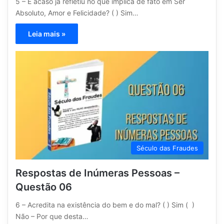
5 – E acaso já refletiu no que implica de fato em Ser
Absoluto, Amor e Felicidade? ( ) Sim…
Leia mais »
Século das Fraudes
Respostas de Inúmeras Pessoas –
Questão 06
6 – Acredita na existência do bem e do mal? ( ) Sim ( )
Não – Por que desta…