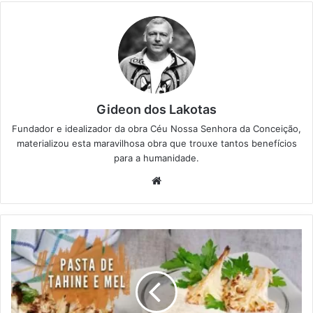
Gideon dos Lakotas
Fundador e idealizador da obra Céu Nossa Senhora da Conceição,
materializou esta maravilhosa obra que trouxe tantos benefícios
para a humanidade.
We
bsi
te
P
a
s
t
a
d