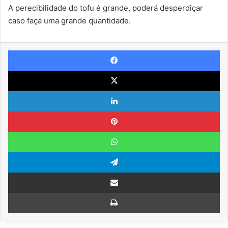
A perecibilidade do tofu é grande, poderá desperdiçar
caso faça uma grande quantidade.
Facebook
X
Linkedin
Pinterest
WhatsApp
Telegram
Compartilhar via e-mail
Imprimir