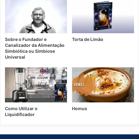
t
a
s
d
e
G
Sobre o Fundador e
Torta de Limão
o
Canalizador da Alimentação
i
Simbiótica ou Simbiose
a
Universal
b
a
d
a
Como Utilizar o
Homus
Liquidificador