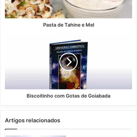
e
T
a
h
Pasta de Tahine e Mel
i
n
B
e
i
e
s
M
c
e
o
l
i
t
i
n
h
Biscoitinho com Gotas de Goiabada
o
c
o
Artigos relacionados
m
G
o