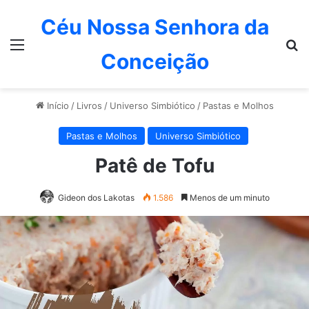
Céu Nossa Senhora da
Menu
P
Conceição
Início
/
Livros
/
Universo Simbiótico
/
Pastas e Molhos
Pastas e Molhos
Universo Simbiótico
Patê de Tofu
Gideon dos Lakotas
1.586
Menos de um minuto