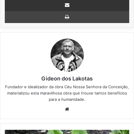
Imprimir
Gideon dos Lakotas
Fundador e idealizador da obra Céu Nossa Senhora da Conceição,
materializou esta maravilhosa obra que trouxe tantos benefícios
para a humanidade.
We
bsi
te
A