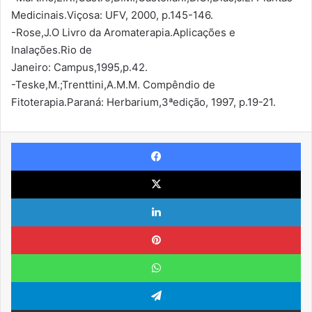
Medicinais.Viçosa: UFV, 2000, p.145-146.
-Rose,J.O Livro da Aromaterapia.Aplicações e
Inalações.Rio de
Janeiro: Campus,1995,p.42.
-Teske,M.;Trenttini,A.M.M. Compêndio de
Fitoterapia.Paraná: Herbarium,3ªedição, 1997, p.19-21.
Facebook
X
Linkedin
Pinterest
WhatsApp
Telegram
Compartilhar via e-mail