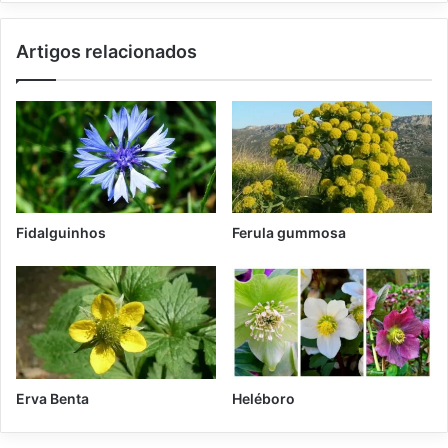
v
a
Artigos relacionados
g
e
m
Fidalguinhos
Ferula gummosa
Erva Benta
Heléboro