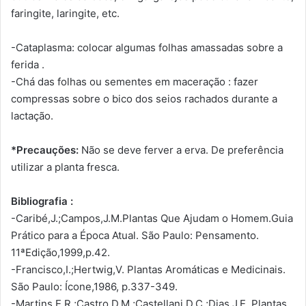
faringite, laringite, etc.
-Cataplasma: colocar algumas folhas amassadas sobre a
ferida .
-Chá das folhas ou sementes em maceração : fazer
compressas sobre o bico dos seios rachados durante a
lactação.
*Precauções:
Não se deve ferver a erva. De preferência
utilizar a planta fresca.
Bibliografia :
-Caribé,J.;Campos,J.M.Plantas Que Ajudam o Homem.Guia
Prático para a Época Atual. São Paulo: Pensamento.
11ªEdição,1999,p.42.
-Francisco,I.;Hertwig,V. Plantas Aromáticas e Medicinais.
São Paulo: Ícone,1986, p.337-349.
-Martins,E.R.;Castro,D.M.;Castellani,D.C.;Dias,J.E. Plantas