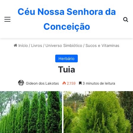
Céu Nossa Senhora da
Menu
P
Conceição
Início
/
Livros
/
Universo Simbiótico
/
Sucos e Vitaminas
Herbário
Tuia
Gideon dos Lakotas
2.159
3 minutos de leitura