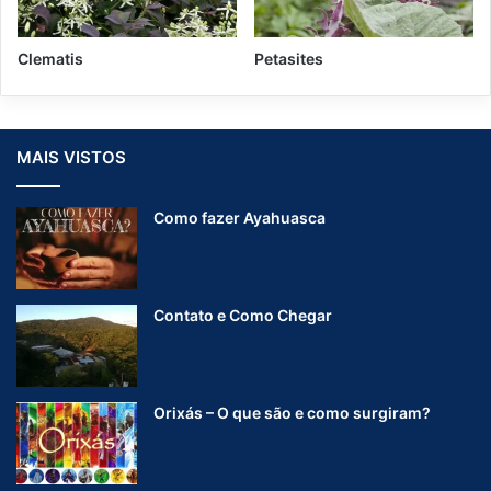
Clematis
Petasites
MAIS VISTOS
Como fazer Ayahuasca
Contato e Como Chegar
Orixás – O que são e como surgiram?